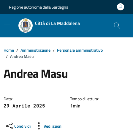
Vai ai contenuti
Vai al footer
Regione autonoma della Sardegna
Città di La Maddalena
Home
Amministrazione
Personale amministrativo
Andrea Masu
Andrea Masu
Dettagli della notizia
Data:
Tempo di lettura:
1min
29 Aprile 2025
Condividi
Vedi azioni