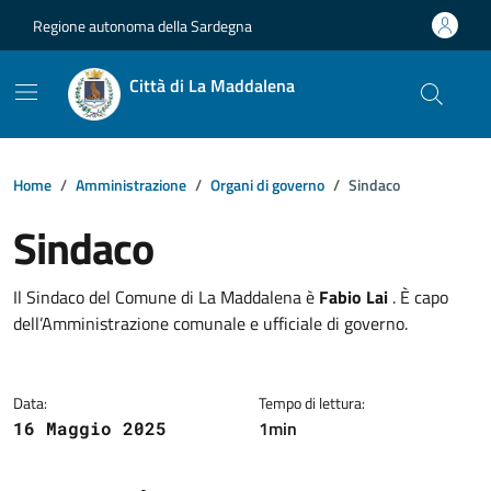
Vai ai contenuti
Vai al footer
Regione autonoma della Sardegna
Città di La Maddalena
Home
Amministrazione
Organi di governo
Sindaco
Sindaco
Dettagli della notizia
Il Sindaco del Comune di La Maddalena è
Fabio Lai
. È capo
dell’Amministrazione comunale e ufficiale di governo.
Data:
Tempo di lettura:
1min
16 Maggio 2025