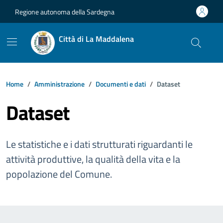
Vai ai contenuti
Vai al footer
Regione autonoma della Sardegna
Città di La Maddalena
Home
Amministrazione
Documenti e dati
Dataset
Dataset
Le statistiche e i dati strutturati riguardanti le
attività produttive, la qualità della vita e la
popolazione del Comune.