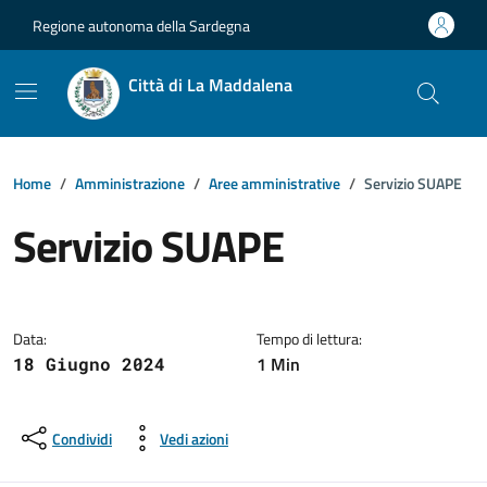
Vai ai contenuti
Vai al footer
Regione autonoma della Sardegna
Città di La Maddalena
Home
Amministrazione
Aree amministrative
Servizio SUAPE
Servizio SUAPE
Dettagli della notizia
Data:
Tempo di lettura:
1 Min
18 Giugno 2024
Condividi
Vedi azioni