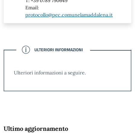
T: +39 0789 790649
Email:
protocollo@pec.comunelamaddalena.it
CONFERMATO
ULTERIORI INFORMAZIONI
Ulteriori informazioni a seguire.
Ultimo aggiornamento