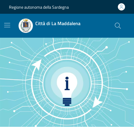
Vai ai contenuti
Vai al footer
Regione autonoma della Sardegna
Città di La Maddalena