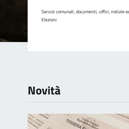
Dettagli della not
Servizi comunali, documenti, uffici, notizie ed
Elezioni
Novità