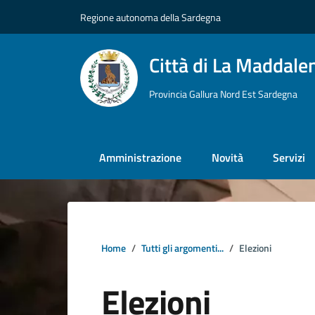
Vai ai contenuti
Vai al footer
Regione autonoma della Sardegna
Città di La Maddale
Provincia Gallura Nord Est Sardegna
Amministrazione
Novità
Servizi
Home
Tutti gli argomenti...
Elezioni
Elezioni