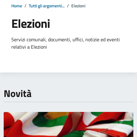
Home
Tutti gli argomenti...
Elezioni
Elezioni
Dettagli della notizia
Servizi comunali, documenti, uffici, notizie ed eventi
relativi a Elezioni
Novità