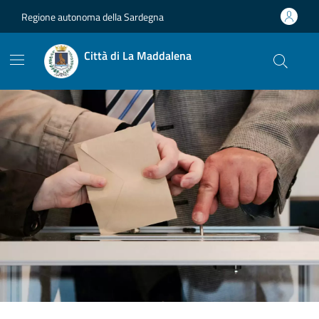
Vai ai contenuti
Vai al footer
Regione autonoma della Sardegna
Città di La Maddalena