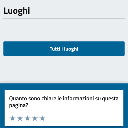
Luoghi
Tutti i luoghi
Quanto sono chiare le informazioni su questa
pagina?
Valuta da 1 a 5 stelle la pagina
Valuta una stella su 5
Valuta 2 stelle su 5
Valuta 3 stelle su 5
Valuta 4 stelle su 5
Valuta 5 stelle su 5