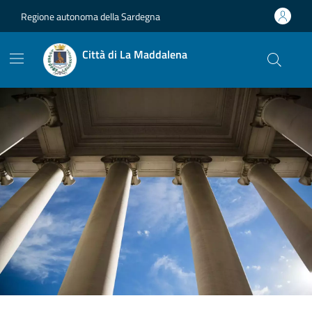
Vai ai contenuti
Vai al footer
Regione autonoma della Sardegna
Città di La Maddalena